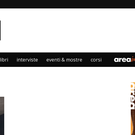
libri
interviste
eventi & mostre
corsi