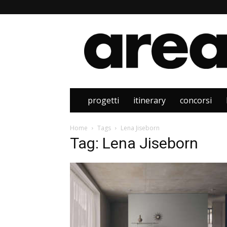
Area
progetti
itinerary
concorsi
Home
Tags
Lena Jiseborn
Tag: Lena Jiseborn