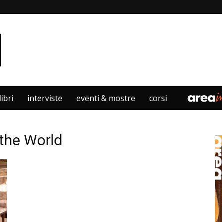
libri
interviste
eventi & mostre
corsi
 the World