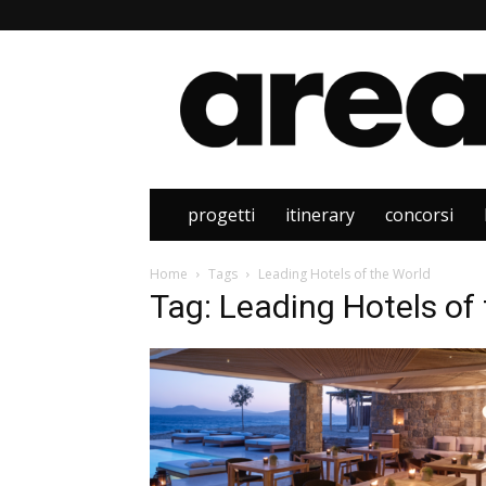
Area
progetti
itinerary
concorsi
Home
Tags
Leading Hotels of the World
Tag: Leading Hotels of