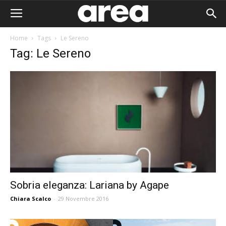
Home
Tags
Le Sereno
Tag: Le Sereno
Sobria eleganza: Lariana by Agape
Chiara Scalco
-
29 Novembre 2016
Area I