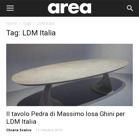
Home
Tags
LDM Italia
Tag: LDM Italia
Il tavolo Pedra di Massimo Iosa Ghini per
LDM Italia
Area I
Chiara Scalco
-
11 Ottobre 2016