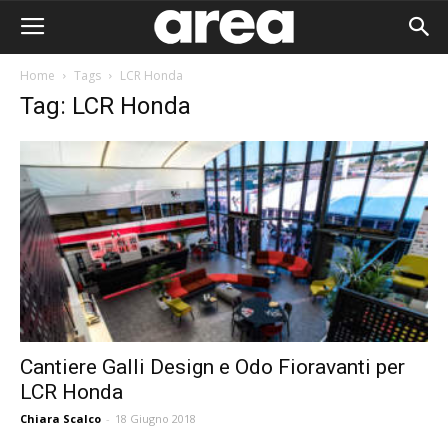
Home
Tags
LCR Honda
Tag: LCR Honda
Cantiere Galli Design e Odo Fioravanti per
LCR Honda
Area I
Chiara Scalco
-
18 Giugno 2018