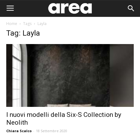
Home
Tags
Layla
Tag: Layla
I nuovi modelli della Six-S Collection by
Neolith
Area I
Chiara Scalco
-
18 Settembre 2020