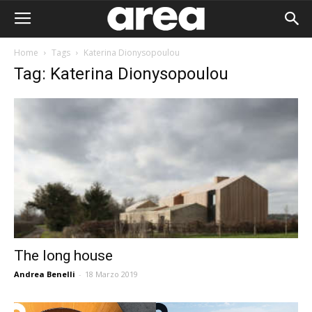
Home
Tags
Katerina Dionysopoulou
Tag: Katerina Dionysopoulou
The long house
Andrea Benelli
-
18 Marzo 2019
Area I