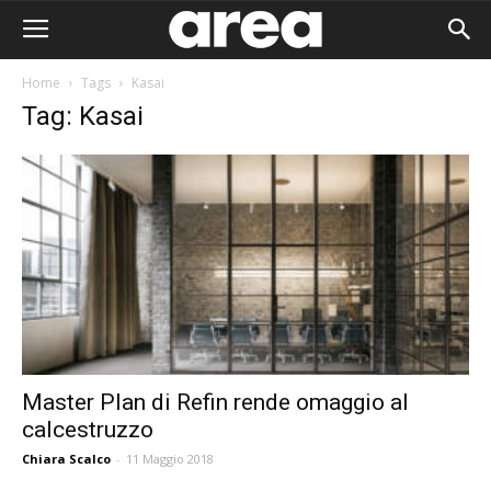
Home
Tags
Kasai
Tag: Kasai
Master Plan di Refin rende omaggio al
calcestruzzo
Area I
Chiara Scalco
-
11 Maggio 2018