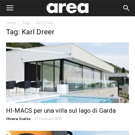
Home
Tags
Karl Dreer
Tag: Karl Dreer
HI-MACS per una villa sul lago di Garda
Chiara Scalco
-
27 Febbraio 2019
Area I