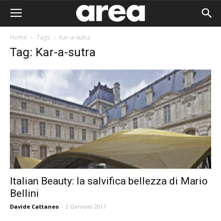
Home
Tags
Kar-a-sutra
Tag: Kar-a-sutra
Italian Beauty: la salvifica bellezza di Mario
Bellini
Area I
Davide Cattaneo
-
2 Gennaio 2017