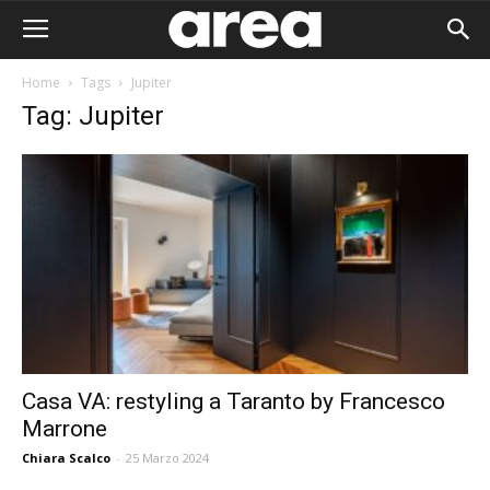
Home
Tags
Jupiter
Tag: Jupiter
Casa VA: restyling a Taranto by Francesco
Marrone
Area I
Chiara Scalco
-
25 Marzo 2024