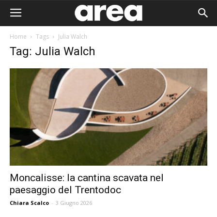
Home
Tags
Julia Walch
Tag: Julia Walch
Moncalisse: la cantina scavata nel
paesaggio del Trentodoc
Area I
Chiara Scalco
-
3 Giugno 2026