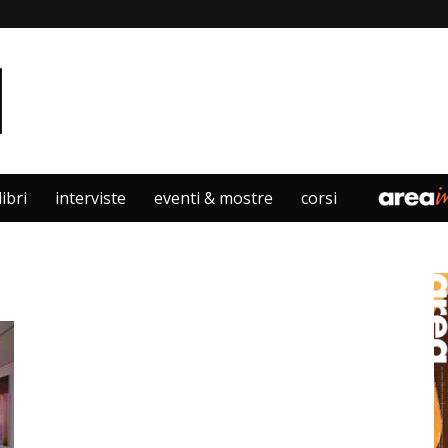
libri
interviste
eventi & mostre
corsi