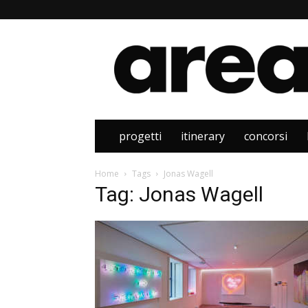
Area
progetti
itinerary
concorsi
Home
Tags
Jonas Wagell
Tag: Jonas Wagell