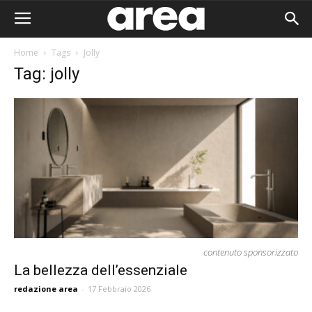
Home
Tags
Jolly
Tag: jolly
contenuto sponsorizzato
La bellezza dell’essenziale
Area I
redazione area
-
17 Febbraio 2026