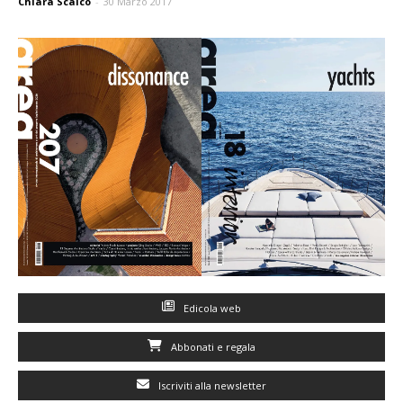
Chiara Scalco
-
30 Marzo 2017
Edicola web
Abbonati e regala
Iscriviti alla newsletter