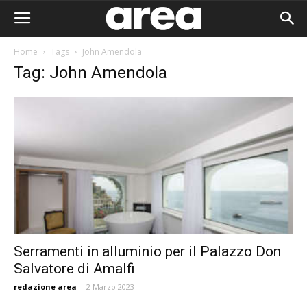
Home
Tags
John Amendola
Tag: John Amendola
Serramenti in alluminio per il Palazzo Don
Salvatore di Amalfi
Area I
redazione area
-
2 Marzo 2023