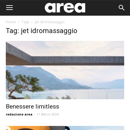
Home
Tags
Jet idromassaggio
Tag: jet idromassaggio
Benessere limitless
redazione area
-
11 Marzo 2024
Area I