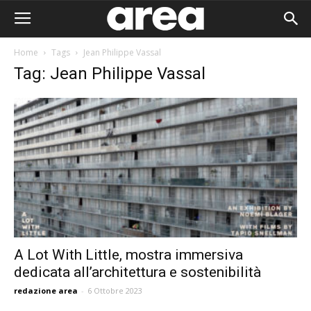
Home
Tags
Jean Philippe Vassal
Tag: Jean Philippe Vassal
A Lot With Little, mostra immersiva
dedicata all’architettura e sostenibilità
Area I
redazione area
-
6 Ottobre 2023