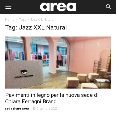
Home
Tags
Jazz XXL Natural
Tag: Jazz XXL Natural
Pavimenti in legno per la nuova sede di
Chiara Ferragni Brand
Area I
redazione area
-
13 Dicembre 2022