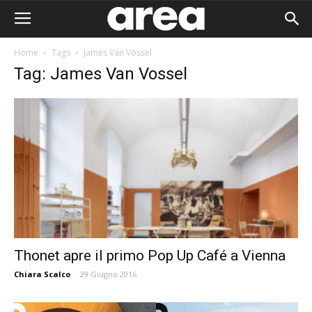
Home
Tags
James Van Vossel
Tag: James Van Vossel
Thonet apre il primo Pop Up Café a Vienna
Chiara Scalco
-
29 Giugno 2016
Area I