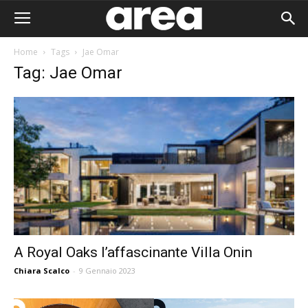
Home
Tags
Jae Omar
Tag: Jae Omar
A Royal Oaks l’affascinante Villa Onin
Chiara Scalco
-
9 Gennaio 2023
Area I