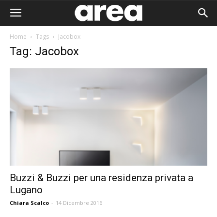
Home
Tags
Jacobox
Tag: Jacobox
Buzzi & Buzzi per una residenza privata a
Lugano
Area I
Chiara Scalco
-
14 Dicembre 2016