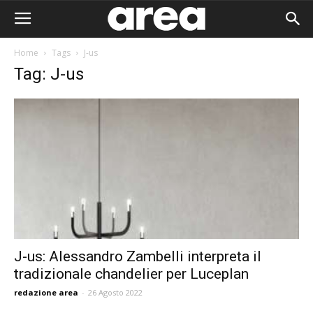
Home
Tags
J-us
Tag: J-us
J-us: Alessandro Zambelli interpreta il
tradizionale chandelier per Luceplan
Area I
redazione area
-
26 Agosto 2022