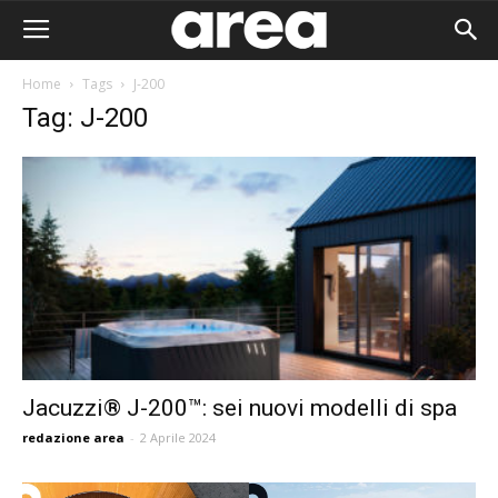
Home
Tags
J-200
Tag: J-200
Jacuzzi® J-200™: sei nuovi modelli di spa
redazione area
-
2 Aprile 2024
Area I