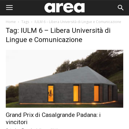
Home
Tags
IULM 6 – Libera Università di Lingue e Comunicazione
Tag: IULM 6 – Libera Università di
Lingue e Comunicazione
Grand Prix di Casalgrande Padana: i
Area I
vincitori