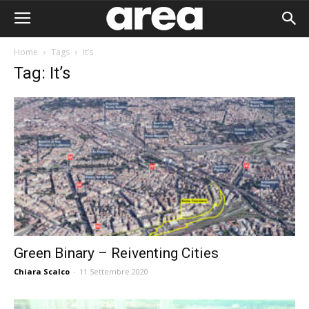
Home
Tags
It’s
Tag: It’s
Green Binary – Reiventing Cities
Chiara Scalco
-
11 Settembre 2020
Area I