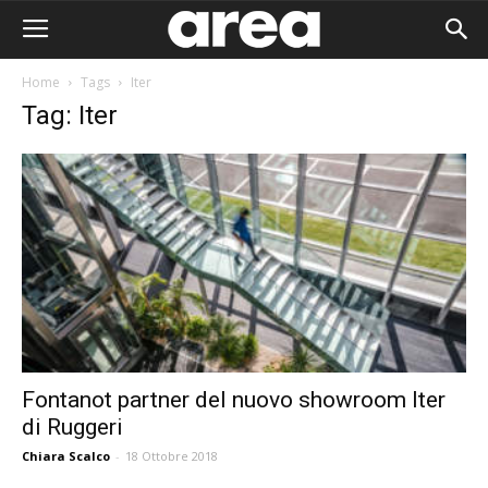
Home
Tags
Iter
Tag: Iter
Fontanot partner del nuovo showroom Iter
di Ruggeri
Area I
Chiara Scalco
-
18 Ottobre 2018