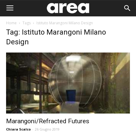
Home
Tags
Istituto Marangoni Milano Design
Tag: Istituto Marangoni Milano
Design
Marangoni/Refracted Futures
Area I
Chiara Scalco
-
26 Giugno 2019