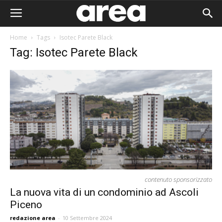
Home
Tags
Isotec Parete Black
Tag: Isotec Parete Black
contenuto sponsorizzato
La nuova vita di un condominio ad Ascoli
Piceno
Area I
redazione area
-
10 Settembre 2024