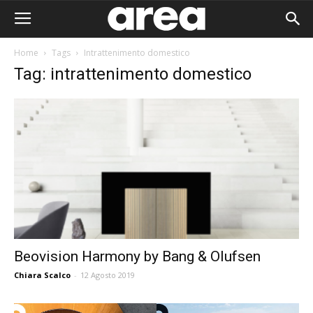
Home
Tags
Intrattenimento domestico
Tag: intrattenimento domestico
Beovision Harmony by Bang & Olufsen
Chiara Scalco
-
12 Agosto 2019
Area I