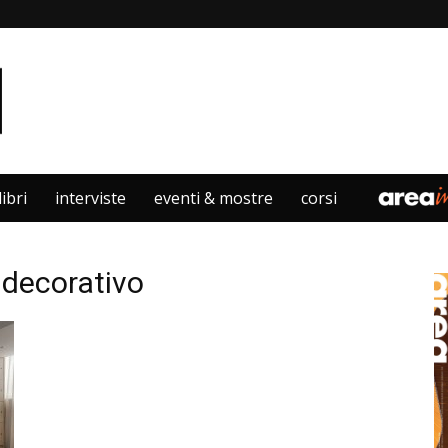
libri
interviste
eventi & mostre
corsi
 decorativo