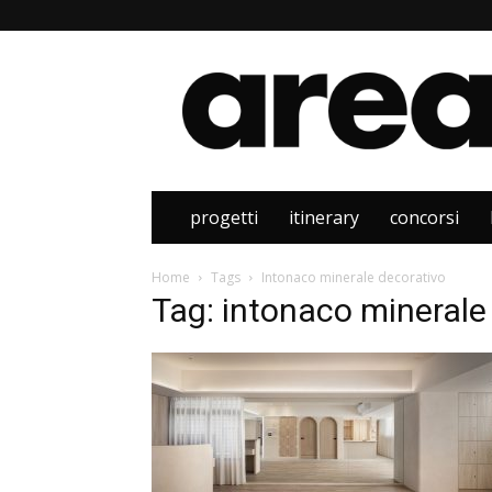
Area
progetti
itinerary
concorsi
Home
Tags
Intonaco minerale decorativo
Tag: intonaco minerale