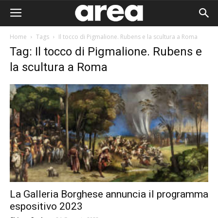
Home
Tags
Il tocco di Pigmalione. Rubens e la scultura a Roma
Tag: Il tocco di Pigmalione. Rubens e
la scultura a Roma
La Galleria Borghese annuncia il programma
Area I
espositivo 2023