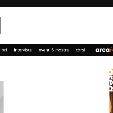
libri
interviste
eventi & mostre
corsi