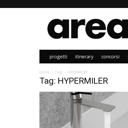
Area
progetti
itinerary
concorsi
Home
Tags
HYPERMILER
Tag: HYPERMILER