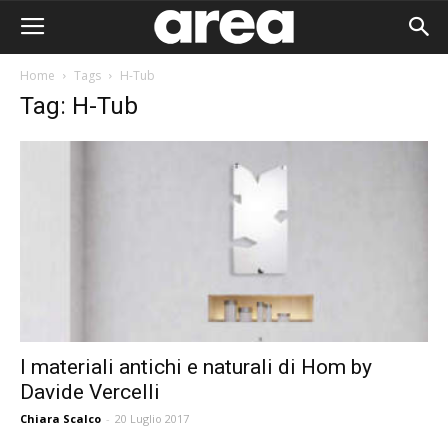
Home
Tags
H-Tub
Tag: H-Tub
I materiali antichi e naturali di Hom by
Davide Vercelli
Area I
Chiara Scalco
-
20 Luglio 2017