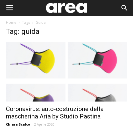
Home
Tags
Guida
Tag: guida
Coronavirus: auto-costruzione della
mascherina Aria by Studio Pastina
Area I
Chiara Scalco
-
2 Aprile 2020