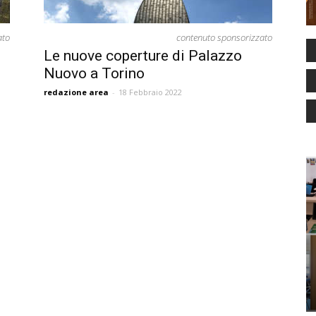
ato
contenuto sponsorizzato
Le nuove coperture di Palazzo
Nuovo a Torino
redazione area
-
18 Febbraio 2022