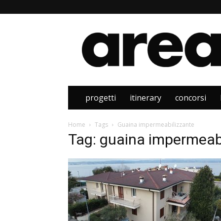
Area
progetti
itinerary
concorsi
Home
Tags
Guaina impermeabilizzante
Tag: guaina impermeab