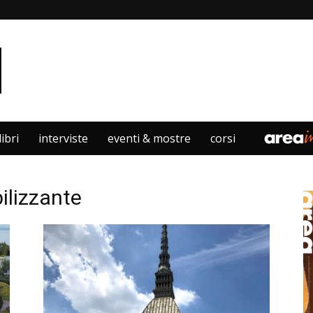
libri
interviste
eventi & mostre
corsi
ilizzante