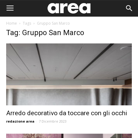
Home
Tags
Gruppo San Marco
Tag: Gruppo San Marco
Arredo decorativo da toccare con gli occhi
redazione area
-
7 Dicembre 2023
Area I