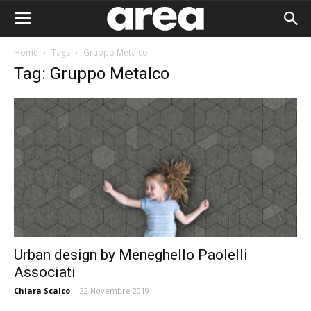
Home
Tags
Gruppo Metalco
Tag: Gruppo Metalco
Urban design by Meneghello Paolelli
Associati
Area I
Chiara Scalco
-
22 Novembre 2019