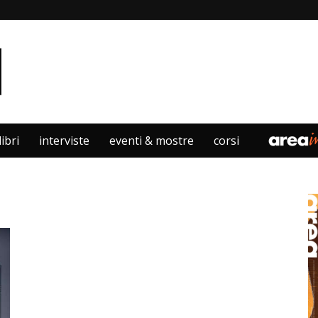
libri
interviste
eventi & mostre
corsi