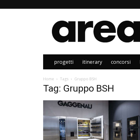
Area
progetti
itinerary
concorsi
Home
Tags
Gruppo BSH
Tag: Gruppo BSH