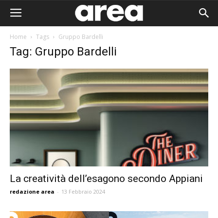
Home
Tags
Gruppo Bardelli
Tag: Gruppo Bardelli
La creatività dell’esagono secondo Appiani
redazione area
-
13 Febbraio 2024
Area I