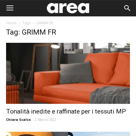
Home
Tags
GRIMM FR
Tag: GRIMM FR
Tonalità inedite e raffinate per i tessuti MP
Chiara Scalco
-
2 Marzo 2022
Area I