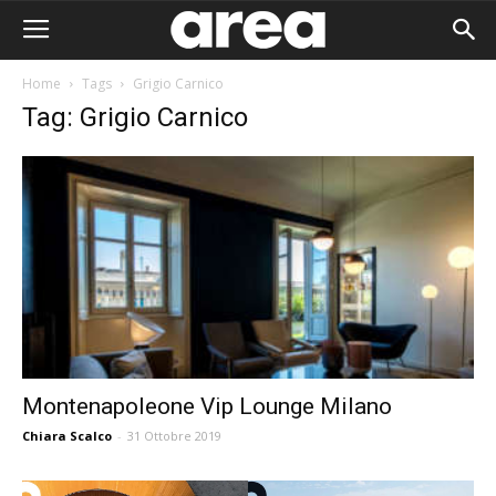
Home
Tags
Grigio Carnico
Tag: Grigio Carnico
Montenapoleone Vip Lounge Milano
Chiara Scalco
-
31 Ottobre 2019
Area I