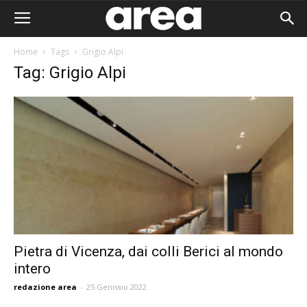
Home
Tags
Grigio Alpi
Tag: Grigio Alpi
Pietra di Vicenza, dai colli Berici al mondo
intero
Area I
redazione area
-
25 Gennaio 2022