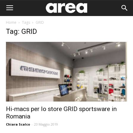
Home
Tags
GRID
Tag: GRID
Hi-macs per lo store GRID sportsware in
Romania
Area I
Chiara Scalco
-
23 Maggio 2019