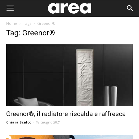
Home
Tags
Greenor®
Tag: Greenor®
Greenor®, il radiatore riscalda e raffresca
Chiara Scalco
-
18 Giugno 2021
Area I