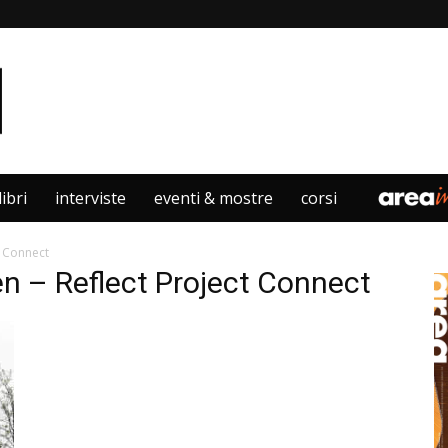
libri
interviste
eventi & mostre
corsi
t Connect
n – Reflect Project Connect