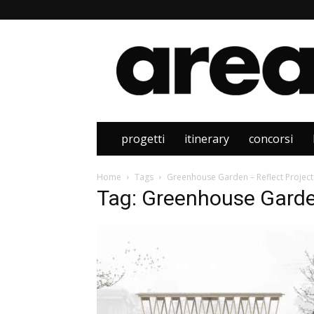
Area
progetti
itinerary
concorsi
Home
Tags
Greenhouse Garden – Reflect Projec
Tag: Greenhouse Garde