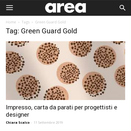
Home
Tags
Green Guard Gold
Tag: Green Guard Gold
Impresso, carta da parati per progettisti e
designer
Area I
Chiara Scalco
-
11 Settembre 2019