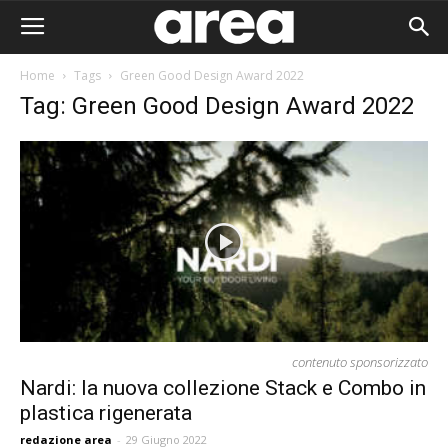
Home
Tags
Green Good Design Award 2022
Tag: Green Good Design Award 2022
contenuto sponsorizzato
Nardi: la nuova collezione Stack e Combo in
plastica rigenerata
Area I
redazione area
-
29 Giugno 2022