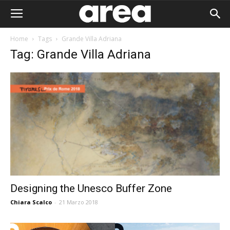
Home
Tags
Grande Villa Adriana
Tag: Grande Villa Adriana
Designing the Unesco Buffer Zone
Chiara Scalco
-
21 Marzo 2018
Area I