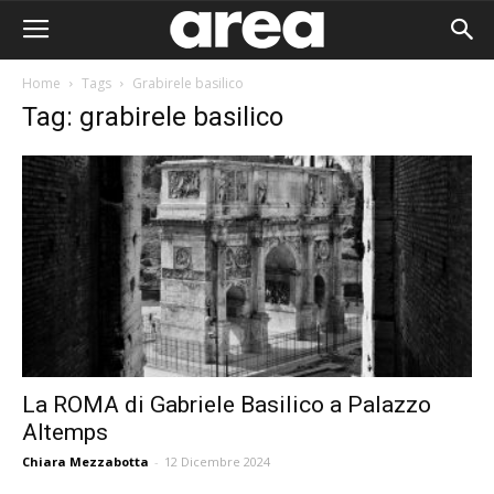
Home
Tags
Grabirele basilico
Tag: grabirele basilico
La ROMA di Gabriele Basilico a Palazzo
Altemps
Area I
Chiara Mezzabotta
-
12 Dicembre 2024