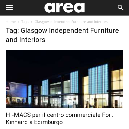
Home
Tags
Glasgow Independent Furniture and Interiors
Tag: Glasgow Independent Furniture
and Interiors
HI-MACS per il centro commerciale Fort
Area I
Kinnaird a Edimburgo